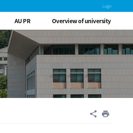
Login
AU PR
Overview of university
공유
share
print